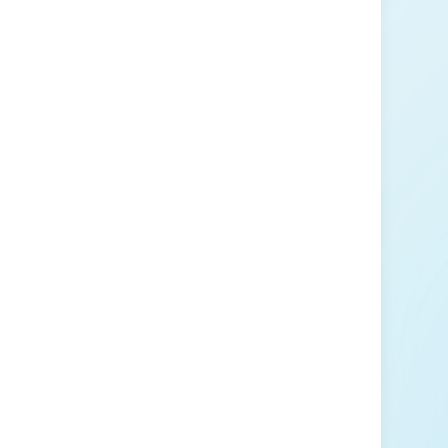
BOT案(逢甲
(J-TOWN)
元素呈現視覺美
車場