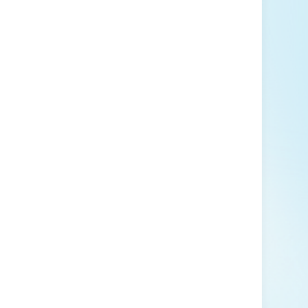
臺鐵新烏日站停
經營案